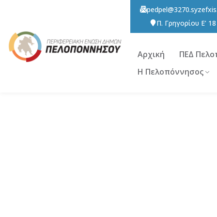
pedpel@3270.syzefxis
Π. Γρηγορίου E’ 1
Αρχική
ΠΕΔ Πελο
Η Πελοπόννησος