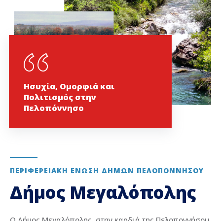
Ησυχία, Ομορφιά και
Πολιτισμός στην
Πελοπόννησο
ΠΕΡΙΦΕΡΕΙΑΚΉ ΈΝΩΣΗ ΔΉΜΩΝ ΠΕΛΟΠΟΝΝΉΣΟΥ
Δήμος Μεγαλόπολης
Ο Δήμος Μεγαλόπολης, στην καρδιά της Πελοποννήσου,