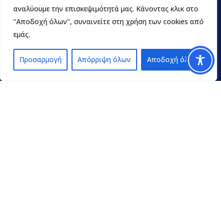
αναλύουμε την επισκεψιμότητά μας. Κάνοντας κλικ στο
"Αποδοχή όλων", συναινείτε στη χρήση των cookies από
εμάς.
Προσαρμογή
Απόρριψη όλων
Αποδοχή όλων
Contact
pedpel@3270.syzefxis.gov.gr
+30 2713 602600
Π. Γρηγορίου E’ 18 & Κ. Παλαιολόγου