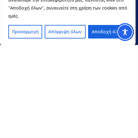
"Αποδοχή όλων", συναινείτε στη χρήση των cookies από
εμάς.
Προσαρμογή
Απόρριψη όλων
Αποδοχή όλων
Contact
pedpel@3270.syzefxis.gov.gr
+30 2713 602600
Π. Γρηγορίου E’ 18 & Κ. Παλαιολόγου