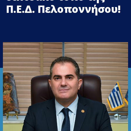
Π.Ε.Δ. Πελοποννήσου!