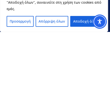
"Αποδοχή όλων", συναινείτε στη χρήση των cookies από
εμάς.
Προσαρμογή
Απόρριψη όλων
Αποδοχή όλων
Contact
pedpel@3270.syzefxis.gov.gr
+30 2713 602600
Π. Γρηγορίου E’ 18 & Κ. Παλαιολόγου
Τρίπολη Τ.Κ. 22100