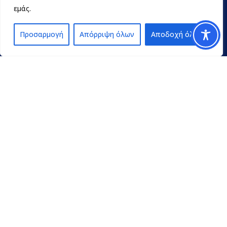
εμάς.
Προσαρμογή
Απόρριψη όλων
Αποδοχή όλων
Contact
pedpel@3270.syzefxis.gov.gr
+30 2713 602600
Π. Γρηγορίου E’ 18 & Κ. Παλαιολόγου
Τρίπολη Τ.Κ. 22100