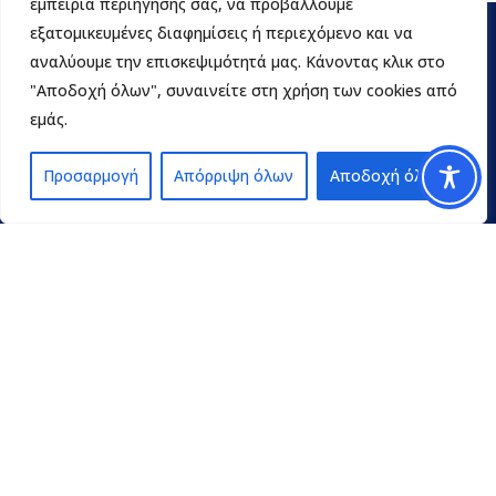
εμπειρία περιήγησής σας, να προβάλλουμε
εξατομικευμένες διαφημίσεις ή περιεχόμενο και να
αναλύουμε την επισκεψιμότητά μας. Κάνοντας κλικ στο
"Αποδοχή όλων", συναινείτε στη χρήση των cookies από
εμάς.
Προσαρμογή
Απόρριψη όλων
Αποδοχή όλων
Contact
pedpel@3270.syzefxis.gov.gr
+30 2713 602600