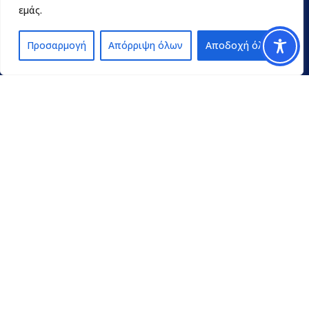
εμάς.
Προσαρμογή
Απόρριψη όλων
Αποδοχή όλων
Contact
pedpel@3270.syzefxis.gov.gr
+30 2713 602600
Π. Γρηγορίου E’ 18 & Κ. Παλαιολόγου
Τρίπολη Τ.Κ. 22100