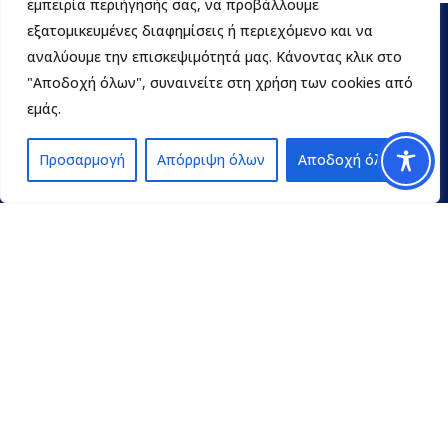
εμπειρία περιήγησής σας, να προβάλλουμε
εξατομικευμένες διαφημίσεις ή περιεχόμενο και να
αναλύουμε την επισκεψιμότητά μας. Κάνοντας κλικ στο
"Αποδοχή όλων", συναινείτε στη χρήση των cookies από
εμάς.
Προσαρμογή
Απόρριψη όλων
Αποδοχή όλων
Contact
pedpel@3270.syzefxis.gov.gr
+30 2713 602600