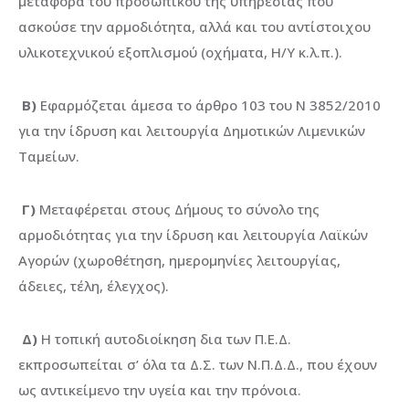
μεταφορά του προσωπικού της υπηρεσίας που
ασκούσε την αρμοδιότητα, αλλά και του αντίστοιχου
υλικοτεχνικού εξοπλισμού (οχήματα, Η/Υ κ.λ.π.).
Β)
Εφαρμόζεται άμεσα το άρθρο 103 του Ν 3852/2010
για την ίδρυση και λειτουργία Δημοτικών Λιμενικών
Ταμείων.
Γ)
Μεταφέρεται στους Δήμους το σύνολο της
αρμοδιότητας για την ίδρυση και λειτουργία Λαϊκών
Αγορών (χωροθέτηση, ημερομηνίες λειτουργίας,
άδειες, τέλη, έλεγχος).
Δ)
Η τοπική αυτοδιοίκηση δια των Π.Ε.Δ.
εκπροσωπείται σ’ όλα τα Δ.Σ. των Ν.Π.Δ.Δ., που έχουν
ως αντικείμενο την υγεία και την πρόνοια.