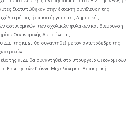
ει αύριο, Δευτέρα, αντιπροσωπεία του Δ.Σ. της ΚΕΔΕ, με
 αυτές διατυπώθηκαν στην έκτακτη συνέλευση της
χέδιο μέτρα, ήτοι κατάργηση της Δημοτικής
κών αστυνομικών, των σχολικών φυλάκων και διεύρυνση
ηρίου Οικονομικής Αυτοτέλειας.
υ Δ.Σ. της ΚΕΔΕ θα συναντηθεί με τον αντιπρόεδρο της
ξωτερικών.
πεία της ΚΕΔΕ θα συναντηθεί στο υπουργείο Οικονομικών
α, Εσωτερικών Γιάννη Μιχελάκη και Διοικητικής