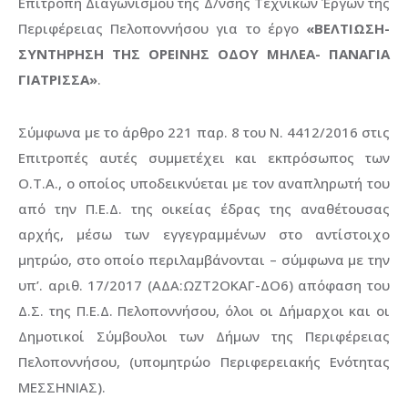
Επιτροπή Διαγωνισμού της Δ/νσης Τεχνικών Έργων της
Περιφέρειας Πελοποννήσου για το έργο
«ΒΕΛΤΙΩΣΗ-
ΣΥΝΤΗΡΗΣΗ ΤΗΣ ΟΡΕΙΝΗΣ ΟΔΟΥ ΜΗΛΕΑ- ΠΑΝΑΓΙΑ
ΓΙΑΤΡΙΣΣΑ»
.
Σύμφωνα με το άρθρο 221 παρ. 8 του Ν. 4412/2016 στις
Επιτροπές αυτές συμμετέχει και εκπρόσωπος των
Ο.Τ.Α., ο οποίος υποδεικνύεται με τον αναπληρωτή του
από την Π.Ε.Δ. της οικείας έδρας της αναθέτουσας
αρχής, μέσω των εγγεγραμμένων στο αντίστοιχο
μητρώο, στο οποίο περιλαμβάνονται – σύμφωνα με την
υπ’. αριθ. 17/2017 (ΑΔΑ:ΩΖΤ2ΟΚΑΓ-ΔΟ6) απόφαση του
Δ.Σ. της Π.Ε.Δ. Πελοποννήσου, όλοι οι Δήμαρχοι και οι
Δημοτικοί Σύμβουλοι των Δήμων της Περιφέρειας
Πελοποννήσου, (υπομητρώο Περιφερειακής Ενότητας
ΜΕΣΣΗΝΙΑΣ).