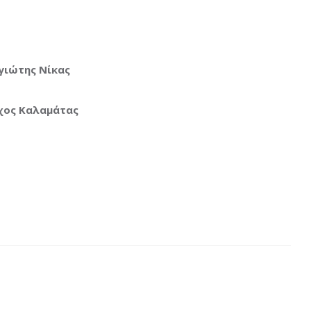
γιώτης Νίκας
χος Καλαμάτας