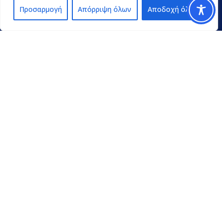
Προσαρμογή
Απόρριψη όλων
Αποδοχή όλων
Contact
pedpel@3270.syzefxis.gov.gr
+30 2713 602600
Π. Γρηγορίου E’ 18 & Κ. Παλαιολόγου
Τρίπολη Τ.Κ. 22100