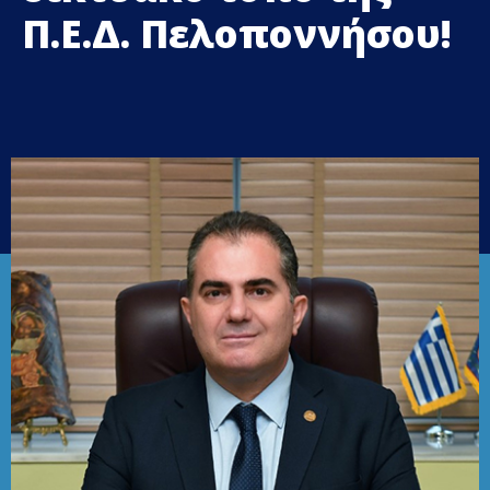
Π.Ε.Δ. Πελοποννήσου!