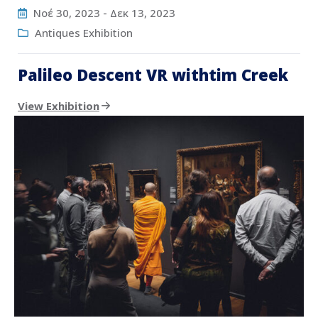
Νοέ 30, 2023
-
Δεκ 13, 2023
Antiques Exhibition
Palileo Descent VR withtim Creek
View Exhibition