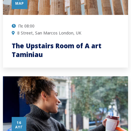
ΜΑΡ
Πε
08:00
8 Street, San Marcos London, UK
The Upstairs Room of A art
Taminiau
16
ΑΥΓ