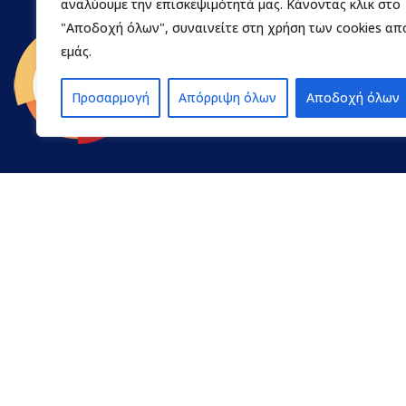
αναλύουμε την επισκεψιμότητά μας. Κάνοντας κλικ στο
"Αποδοχή όλων", συναινείτε στη χρήση των cookies απ
εμάς.
Προσαρμογή
Απόρριψη όλων
Αποδοχή όλων
Contact
Η ΠΕΔ
Προφίλ
pedpel@3270.syzefxis.gov.gr
Πρόεδρο
+30 2713 602600
Σκοπός