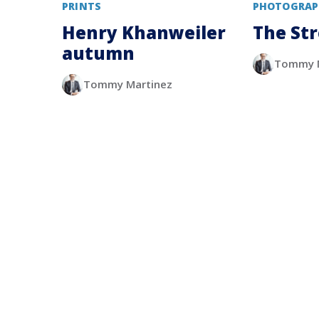
PRINTS
PHOTOGRAP
Henry Khanweiler
The St
autumn
Tommy M
Tommy Martinez