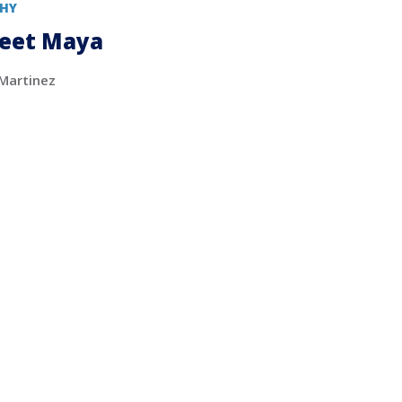
HY
reet Maya
artinez