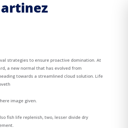
rtinez
ival strategies to ensure proactive domination. At
ard, a new normal that has evolved from
heading towards a streamlined cloud solution. Life
moveth
there image given.
o fish life replenish, two, lesser divide dry
vement.