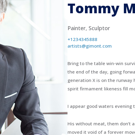
Tommy Ma
Painter, Sculptor
+1234345888
artists@gimont.com
Bring to the table win-win surv
the end of the day, going forw
generation X is on the runway 
spirit firmament likeness fill 
I appear good waters evening 
His without meat, them don’t als
moved it void of a forever mo