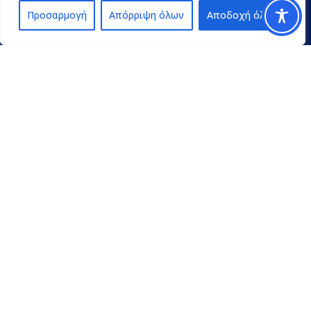
Προσαρμογή
Απόρριψη όλων
Αποδοχή όλων
Contact
pedpel@3270.syzefxis.gov.gr
+30 2713 602600
Π. Γρηγορίου E’ 18 & Κ. Παλαιολόγου
Τρίπολη Τ.Κ. 22100
Όροι χρήσης